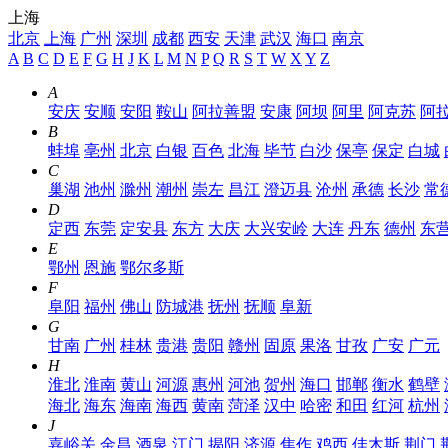
上海
北京
上海
广州
深圳
成都
西安
天津
武汉
海口
南京
A
B
C
D
E
F
G
H
J
K
L
M
N
P
Q
R
S
T
W
X
Y
Z
A
安庆
安顺
安阳
鞍山
阿拉善盟
安康
阿坝
阿里
阿克苏
阿
B
蚌埠
亳州
北京
白银
百色
北海
毕节
白沙
保亭
保定
白城
C
巢湖
池州
滁州
潮州
崇左
昌江
澄迈县
沧州
承德
长沙
常
D
定西
东莞
定安县
东方
大庆
大兴安岭
大连
丹东
德州
东
E
鄂州
恩施
鄂尔多斯
F
阜阳
福州
佛山
防城港
抚州
抚顺
阜新
G
甘南
广州
桂林
贵港
贵阳
赣州
固原
果洛
甘孜
广安
广元
H
淮北
淮南
黄山
河源
惠州
河池
贺州
海口
邯郸
衡水
鹤壁
海北
海东
海南
海西
黄南
菏泽
汉中
哈密
和田
红河
杭州
J
嘉峪关
金昌
酒泉
江门
揭阳
济源
焦作
鸡西
佳木斯
荆门