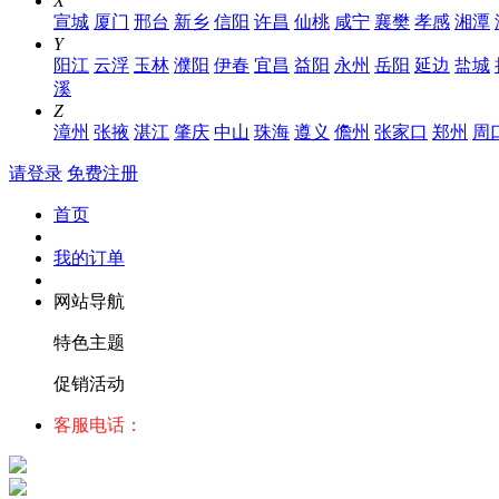
X
宣城
厦门
邢台
新乡
信阳
许昌
仙桃
咸宁
襄樊
孝感
湘潭
Y
阳江
云浮
玉林
濮阳
伊春
宜昌
益阳
永州
岳阳
延边
盐城
溪
Z
漳州
张掖
湛江
肇庆
中山
珠海
遵义
儋州
张家口
郑州
周
请登录
免费注册
首页
我的订单
网站导航
特色主题
促销活动
客服电话：