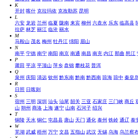
K
开封
喀什
克拉玛依
克孜勒苏
昆明
L
六安
龙岩
兰州
临夏
陇南
来宾
柳州
六盘水
乐东
临高县
拉萨
林芝
丽江
临沧
丽水
M
马鞍山
茂名
梅州
牡丹江
绵阳
眉山
N
南平
宁德
南宁
南阳
南京
南通
南昌
南充
内江
那曲
怒江
P
莆田
平凉
平顶山
萍乡
盘锦
攀枝花
普洱
Q
泉州
庆阳
清远
钦州
黔东南
黔南
黔西南
琼海
琼中
秦皇
R
日照
日喀则
S
宿州
三明
深圳
汕头
汕尾
韶关
三亚
石家庄
三门峡
商丘
山
朔州
商洛
上海
遂宁
山南
石河子
绍兴
T
铜陵
天水
铜仁
屯昌县
唐山
天门
通化
泰州
铁岭
通辽
泰
W
芜湖
武威
梧州
万宁
文昌
五指山
武汉
无锡
乌海
乌兰察