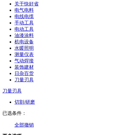
关于快好省
电气电料
电线电缆
手动工具
电动工具
油漆涂料
机电设备
水暖照明
测量仪表
气动焊接
装饰建材
日杂百货
刀量刃具
刀量刃具
切割/研磨
已选条件：
全部撤销