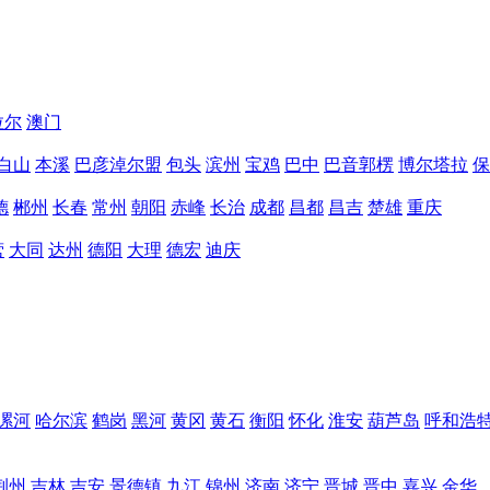
拉尔
澳门
白山
本溪
巴彦淖尔盟
包头
滨州
宝鸡
巴中
巴音郭楞
博尔塔拉
保
德
郴州
长春
常州
朝阳
赤峰
长治
成都
昌都
昌吉
楚雄
重庆
营
大同
达州
德阳
大理
德宏
迪庆
漯河
哈尔滨
鹤岗
黑河
黄冈
黄石
衡阳
怀化
淮安
葫芦岛
呼和浩
荆州
吉林
吉安
景德镇
九江
锦州
济南
济宁
晋城
晋中
嘉兴
金华