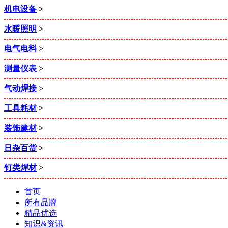
机电设备
>
水暖照明
>
电气电料
>
测量仪表
>
气动焊接
>
工具耗材
>
装饰建材
>
日杂百货
>
钉类焊材
>
首页
所有品牌
精品优选
知识&资讯