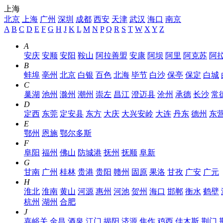
上海
北京
上海
广州
深圳
成都
西安
天津
武汉
海口
南京
A
B
C
D
E
F
G
H
J
K
L
M
N
P
Q
R
S
T
W
X
Y
Z
A
安庆
安顺
安阳
鞍山
阿拉善盟
安康
阿坝
阿里
阿克苏
阿
B
蚌埠
亳州
北京
白银
百色
北海
毕节
白沙
保亭
保定
白城
C
巢湖
池州
滁州
潮州
崇左
昌江
澄迈县
沧州
承德
长沙
常
D
定西
东莞
定安县
东方
大庆
大兴安岭
大连
丹东
德州
东
E
鄂州
恩施
鄂尔多斯
F
阜阳
福州
佛山
防城港
抚州
抚顺
阜新
G
甘南
广州
桂林
贵港
贵阳
赣州
固原
果洛
甘孜
广安
广元
H
淮北
淮南
黄山
河源
惠州
河池
贺州
海口
邯郸
衡水
鹤壁
杭州
湖州
合肥
J
嘉峪关
金昌
酒泉
江门
揭阳
济源
焦作
鸡西
佳木斯
荆门