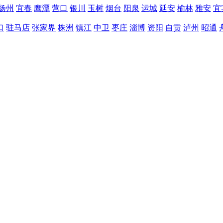
扬州
宜春
鹰潭
营口
银川
玉树
烟台
阳泉
运城
延安
榆林
雅安
宜
口
驻马店
张家界
株洲
镇江
中卫
枣庄
淄博
资阳
自贡
泸州
昭通