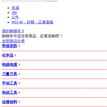
东成
3M
公牛
WD-40，好顺，正泰面板
我的购物车
0
购物车中还没有商品，赶紧选购吧！
全部商品分类
劳保安防
>
化学品
>
电线电缆
>
刀量刃具
>
手动工具
>
电动工具
>
油漆涂料
>