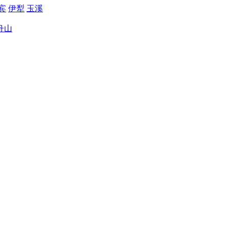
宾
伊犁
玉溪
舟山