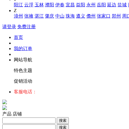
阳江
云浮
玉林
濮阳
伊春
宜昌
益阳
永州
岳阳
延边
盐城
Z
漳州
张掖
湛江
肇庆
中山
珠海
遵义
儋州
张家口
郑州
周
请登录
免费注册
首页
我的订单
网站导航
特色主题
促销活动
客服电话：
产品
店铺
搜索
搜索