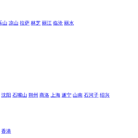
乐山
凉山
拉萨
林芝
丽江
临沧
丽水
沈阳
石嘴山
朔州
商洛
上海
遂宁
山南
石河子
绍兴
香港