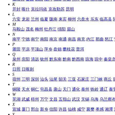
K
开封
喀什
克拉玛依
克孜勒苏
昆明
L
六安
龙岩
兰州
临夏
陇南
来宾
柳州
六盘水
乐东
临高县
M
马鞍山
茂名
梅州
牡丹江
绵阳
眉山
N
南平
宁德
南宁
南阳
南京
南通
南昌
南充
内江
那曲
怒江
P
莆田
平凉
平顶山
萍乡
盘锦
攀枝花
普洱
Q
泉州
庆阳
清远
钦州
黔东南
黔南
黔西南
琼海
琼中
秦皇
R
日照
日喀则
S
宿州
三明
深圳
汕头
汕尾
韶关
三亚
石家庄
三门峡
商丘
T
铜陵
天水
铜仁
屯昌县
唐山
天门
通化
泰州
铁岭
通辽
泰
W
芜湖
武威
梧州
万宁
文昌
五指山
武汉
无锡
乌海
乌兰察
X
宣城
厦门
邢台
新乡
信阳
许昌
仙桃
咸宁
襄樊
孝感
湘潭
Y