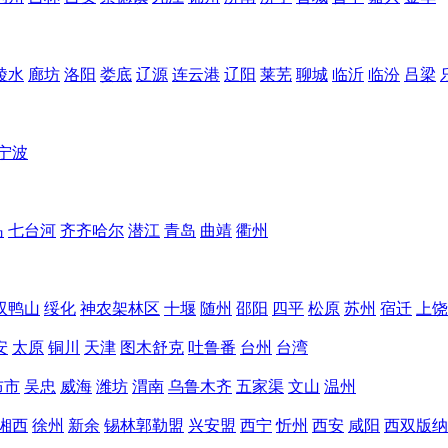
陵水
廊坊
洛阳
娄底
辽源
连云港
辽阳
莱芜
聊城
临沂
临汾
吕梁
宁波
岛
七台河
齐齐哈尔
潜江
青岛
曲靖
衢州
双鸭山
绥化
神农架林区
十堰
随州
邵阳
四平
松原
苏州
宿迁
上饶
安
太原
铜川
天津
图木舒克
吐鲁番
台州
台湾
布市
吴忠
威海
潍坊
渭南
乌鲁木齐
五家渠
文山
温州
湘西
徐州
新余
锡林郭勒盟
兴安盟
西宁
忻州
西安
咸阳
西双版纳