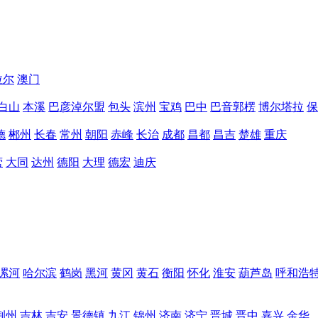
拉尔
澳门
白山
本溪
巴彦淖尔盟
包头
滨州
宝鸡
巴中
巴音郭楞
博尔塔拉
保
德
郴州
长春
常州
朝阳
赤峰
长治
成都
昌都
昌吉
楚雄
重庆
营
大同
达州
德阳
大理
德宏
迪庆
漯河
哈尔滨
鹤岗
黑河
黄冈
黄石
衡阳
怀化
淮安
葫芦岛
呼和浩
荆州
吉林
吉安
景德镇
九江
锦州
济南
济宁
晋城
晋中
嘉兴
金华