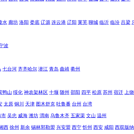
陵水
廊坊
洛阳
娄底
辽源
连云港
辽阳
莱芜
聊城
临沂
临汾
吕梁
宁波
岛
七台河
齐齐哈尔
潜江
青岛
曲靖
衢州
双鸭山
绥化
神农架林区
十堰
随州
邵阳
四平
松原
苏州
宿迁
上饶
安
太原
铜川
天津
图木舒克
吐鲁番
台州
台湾
布市
吴忠
威海
潍坊
渭南
乌鲁木齐
五家渠
文山
温州
湘西
徐州
新余
锡林郭勒盟
兴安盟
西宁
忻州
西安
咸阳
西双版纳