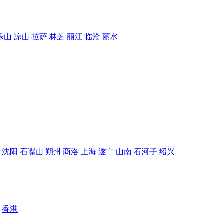
乐山
凉山
拉萨
林芝
丽江
临沧
丽水
沈阳
石嘴山
朔州
商洛
上海
遂宁
山南
石河子
绍兴
香港