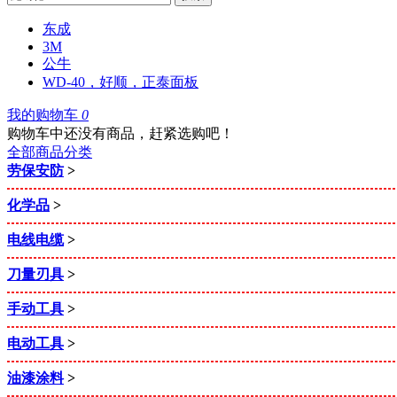
东成
3M
公牛
WD-40，好顺，正泰面板
我的购物车
0
购物车中还没有商品，赶紧选购吧！
全部商品分类
劳保安防
>
化学品
>
电线电缆
>
刀量刃具
>
手动工具
>
电动工具
>
油漆涂料
>