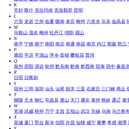
K
开封
喀什
克拉玛依
克孜勒苏
昆明
L
六安
龙岩
兰州
临夏
陇南
来宾
柳州
六盘水
乐东
临高县
M
马鞍山
茂名
梅州
牡丹江
绵阳
眉山
N
南平
宁德
南宁
南阳
南京
南通
南昌
南充
内江
那曲
怒江
P
莆田
平凉
平顶山
萍乡
盘锦
攀枝花
普洱
Q
泉州
庆阳
清远
钦州
黔东南
黔南
黔西南
琼海
琼中
秦皇
R
日照
日喀则
S
宿州
三明
深圳
汕头
汕尾
韶关
三亚
石家庄
三门峡
商丘
T
铜陵
天水
铜仁
屯昌县
唐山
天门
通化
泰州
铁岭
通辽
泰
W
芜湖
武威
梧州
万宁
文昌
五指山
武汉
无锡
乌海
乌兰察
X
宣城
厦门
邢台
新乡
信阳
许昌
仙桃
咸宁
襄樊
孝感
湘潭
Y