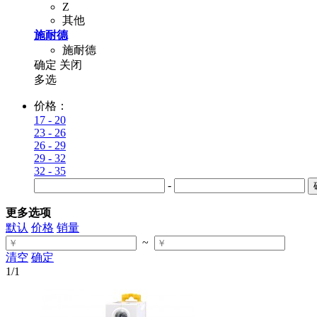
Z
其他
施耐德
施耐德
确定
关闭
多选
价格：
17 - 20
23 - 26
26 - 29
29 - 32
32 - 35
-
更多选项
默认
价格
销量
~
清空
确定
1
/1