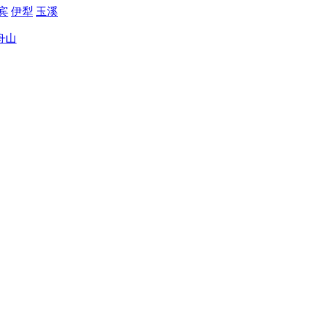
宾
伊犁
玉溪
舟山