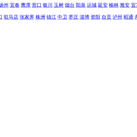
扬州
宜春
鹰潭
营口
银川
玉树
烟台
阳泉
运城
延安
榆林
雅安
宜
口
驻马店
张家界
株洲
镇江
中卫
枣庄
淄博
资阳
自贡
泸州
昭通