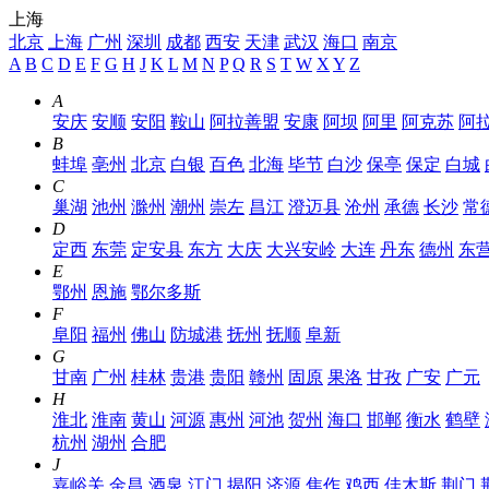
上海
北京
上海
广州
深圳
成都
西安
天津
武汉
海口
南京
A
B
C
D
E
F
G
H
J
K
L
M
N
P
Q
R
S
T
W
X
Y
Z
A
安庆
安顺
安阳
鞍山
阿拉善盟
安康
阿坝
阿里
阿克苏
阿
B
蚌埠
亳州
北京
白银
百色
北海
毕节
白沙
保亭
保定
白城
C
巢湖
池州
滁州
潮州
崇左
昌江
澄迈县
沧州
承德
长沙
常
D
定西
东莞
定安县
东方
大庆
大兴安岭
大连
丹东
德州
东
E
鄂州
恩施
鄂尔多斯
F
阜阳
福州
佛山
防城港
抚州
抚顺
阜新
G
甘南
广州
桂林
贵港
贵阳
赣州
固原
果洛
甘孜
广安
广元
H
淮北
淮南
黄山
河源
惠州
河池
贺州
海口
邯郸
衡水
鹤壁
杭州
湖州
合肥
J
嘉峪关
金昌
酒泉
江门
揭阳
济源
焦作
鸡西
佳木斯
荆门