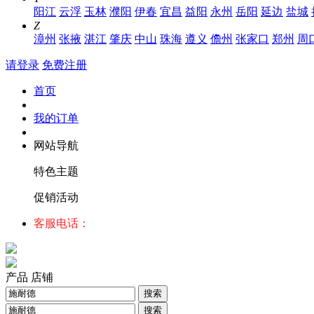
阳江
云浮
玉林
濮阳
伊春
宜昌
益阳
永州
岳阳
延边
盐城
Z
漳州
张掖
湛江
肇庆
中山
珠海
遵义
儋州
张家口
郑州
周
请登录
免费注册
首页
我的订单
网站导航
特色主题
促销活动
客服电话：
产品
店铺
搜索
搜索