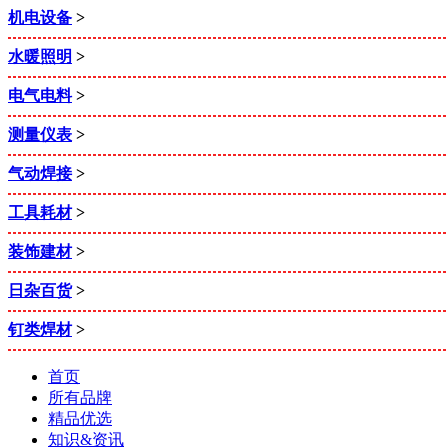
机电设备
>
水暖照明
>
电气电料
>
测量仪表
>
气动焊接
>
工具耗材
>
装饰建材
>
日杂百货
>
钉类焊材
>
首页
所有品牌
精品优选
知识&资讯