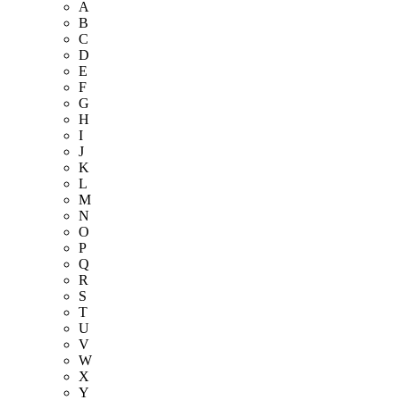
A
B
C
D
E
F
G
H
I
J
K
L
M
N
O
P
Q
R
S
T
U
V
W
X
Y