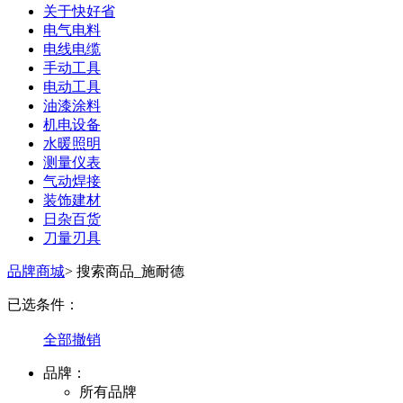
关于快好省
电气电料
电线电缆
手动工具
电动工具
油漆涂料
机电设备
水暖照明
测量仪表
气动焊接
装饰建材
日杂百货
刀量刃具
品牌商城
>
搜索商品_施耐德
已选条件：
全部撤销
品牌：
所有品牌